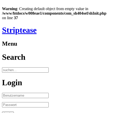
Warning
: Creating default object from empty value in
/www/htdocs/w008eae1/components/com_sh404sef/shInit.php
on line
37
Striptease
Menu
Search
Login