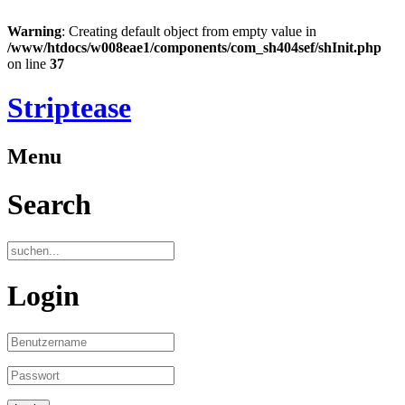
Warning
: Creating default object from empty value in
/www/htdocs/w008eae1/components/com_sh404sef/shInit.php
on line
37
Striptease
Menu
Search
Login