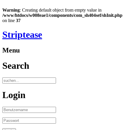
Warning
: Creating default object from empty value in
/www/htdocs/w008eae1/components/com_sh404sef/shInit.php
on line
37
Striptease
Menu
Search
Login