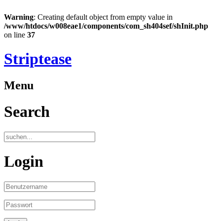
Warning
: Creating default object from empty value in
/www/htdocs/w008eae1/components/com_sh404sef/shInit.php
on line
37
Striptease
Menu
Search
Login