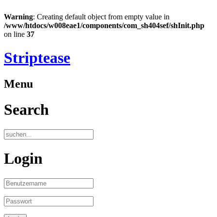
Warning
: Creating default object from empty value in
/www/htdocs/w008eae1/components/com_sh404sef/shInit.php
on line
37
Striptease
Menu
Search
Login