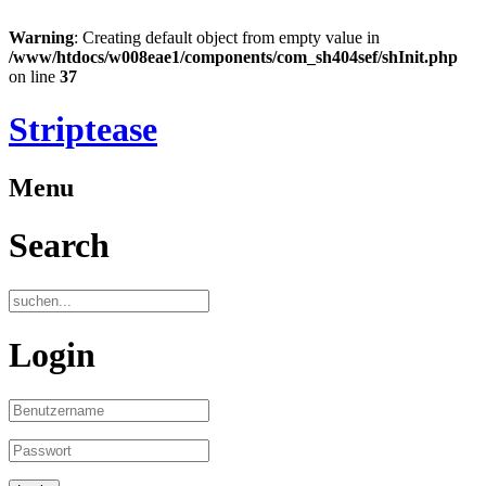
Warning
: Creating default object from empty value in
/www/htdocs/w008eae1/components/com_sh404sef/shInit.php
on line
37
Striptease
Menu
Search
Login