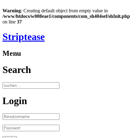
Warning
: Creating default object from empty value in
/www/htdocs/w008eae1/components/com_sh404sef/shInit.php
on line
37
Striptease
Menu
Search
Login